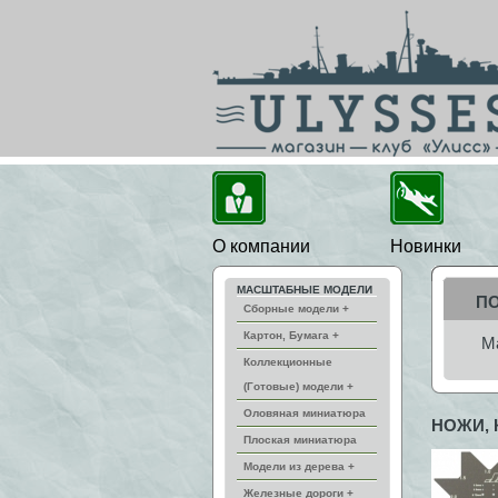
О компании
Новинки
МАСШТАБНЫЕ МОДЕЛИ
П
Сборные модели +
Картон, Бумага +
М
Коллекционные
(Готовые) модели +
Оловяная миниатюра
НОЖИ, 
Плоская миниатюра
Модели из дерева +
Железные дороги +