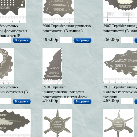
бер угловых
3906 Скрайбер цилиндрических
3907 Скрайбер цилин
ей, формирования
поверхностей (В наличии)
поверхностей (В нали
тов и гаек (В
495.00р
260.00р
бер угловых
3910 Скрайбер
3911 Скрайбер цилин
й и скругления (В
цилиндрических, вогнутых
и овальных поверхнос
поверхностей и снятия фасок
наличии)
410.00р
465.00р
(В наличии)