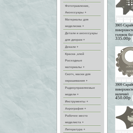
Фототравление,
Аксессуары +
Материалы для
3905 Скрай
моделизма +
поверхност
Детали и аксессуары
головок бол
335.00р
наличии)
для диорам +
Декали +
Краска ,клей
Расходные
материалы +
Скотч, маски для
окрашивания +
3909 Скрай
Радиоуправляемые
поверхносте
наличии)
модели +
450.00р
Инструменты +
Аэрография +
Рабочее место
моделиста +
Литература +