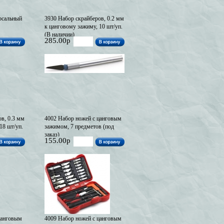
рсальный
3930 Набор скрайберов, 0.2 мм
к цанговому зажиму, 10 шт/уп.
(В наличии)
285.00р
в, 0.3 мм
4002 Набор ножей с цанговым
18 шт/уп.
зажимом, 7 предметов (под
заказ)
155.00р
цанговым
4009 Набор ножей с цанговым