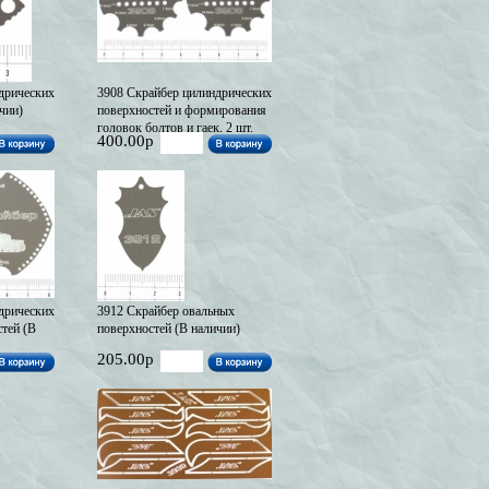
дрических
3908 Скрайбер цилиндрических
чии)
поверхностей и формирования
головок болтов и гаек, 2 шт.
400.00р
(под заказ)
дрических
3912 Скрайбер овальных
тей (В
поверхностей (В наличии)
205.00р