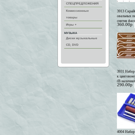
СПЕЦПРЕДЛОЖЕНИЯ
Комиссионные
3913 Скрай
овальных п
товары
снятия фасо
360.00р
Игры +
МУЗЫКА
Диски музыкальные
CD, DVD
3931 Набор
к цанговому
(В наличии)
290.00р
4004 Набор