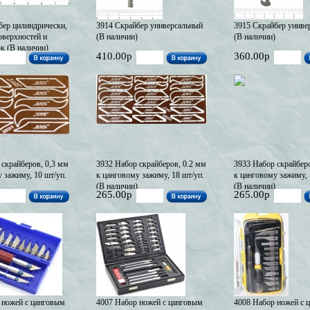
бер цилиндрически,
3914 Скрайбер универсальный
3915 Скрайбер униве
оверхностей и
(В наличии)
(В наличии)
к (В наличии)
410.00р
360.00р
 скрайберов, 0,3 мм
3932 Набор скрайберов, 0.2 мм
3933 Набор скрайберо
 зажиму, 10 шт/уп.
к цанговому зажиму, 18 шт/уп.
к цанговому зажиму, 
(В наличии)
(В наличии)
265.00р
265.00р
 ножей с цанговым
4007 Набор ножей с цанговым
4008 Набор ножей с 