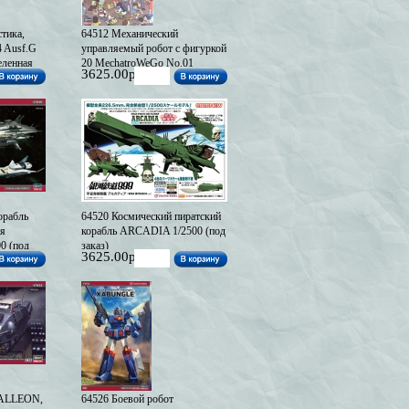
тика,
64512 Механический
 Ausf.G
управляемый робот с фигуркой
ленная
20 MechatroWeGo No.01
3625.00р
Limited
“Usumidori” (LIGHT GREEN),
светло-зеленый (под заказ)
орабль
64520 Космический пиратский
я
корабль ARCADIA 1/2500 (под
0 (под
заказ)
3625.00р
GALLEON,
64526 Боевой робот