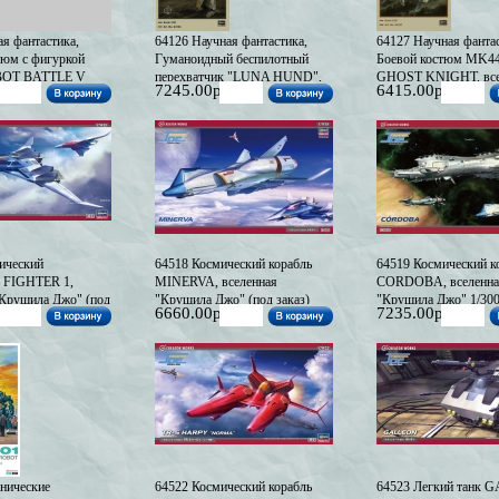
ая фантастика,
64126 Научная фантастика,
64127 Научная фантас
тюм с фигуркой
Гуманоидный беспилотный
Боевой костюм MK44
BOT BATTLE V
перехватчик "LUNA HUND",
GHOST KNIGHT, все
7245.00р
6415.00р
ленная "Maschinen
вселенная "Maschinen Krieger"
"Maschinen Krieger" (
mited Edition) (под
(Limited Edition) (под заказ)
Edition) (под заказ)
ический
64518 Космический корабль
64519 Космический к
ь FIGHTER 1,
MINERVA, вселенная
CORDOBA, вселенна
"Крушила Джо" (под
"Крушила Джо" (под заказ)
"Крушила Джо" 1/300
6660.00р
7235.00р
заказ)
нические
64522 Космический корабль
64523 Легкий танк 