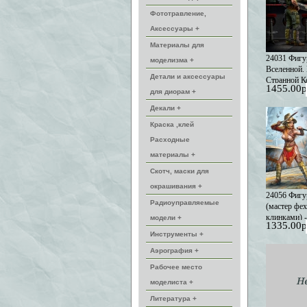
Фототравление,
Аксессуары +
Материалы для
24031 Фигу
моделизма +
Вселенной.
Детали и аксессуары
Странной К
1455.00р
Первое зна
для диорам +
нравится (В
Декали +
Краска ,клей
Расходные
материалы +
Скотч, маски для
окрашивания +
24056 Фигу
Радиоуправляемые
(мастер фе
клинками) 
модели +
1335.00р
границе Все
Инструменты +
Приключен
Компании. Э
Аэрография +
члены ком 
Рабочее место
моделиста +
Литература +