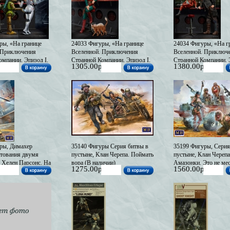
ры, «На границе
24033 Фигуры, «На границе
24034 Фигуры, «На г
 Приключения
Вселенной. Приключения
Вселенной. Приключ
омпании. Эпизод I.
Странной Компании. Эпизод I.
Странной Компании. Э
1305.00р
1380.00р
комство. Ух, мне
Первое знакомство. Даже не
Первое знакомство.
 наличии)
думай… (В наличии)
Продолжай двигаться 
ничего не увидишь. В
конт (В наличии)
ры, Димахер
35140 Фигуры Серия битвы в
35199 Фигуры, Серия
хтования двумя
пустыне, Клан Черепа. Поймать
пустыне, Клан Череп
- Хелен Парсонс. На
вора (В наличии)
Амазонки. Это не мес
1275.00р
1560.00р
ленной.
чужестранцев! (В нал
ия Странной
пизод III. Будущие
(В наличии)