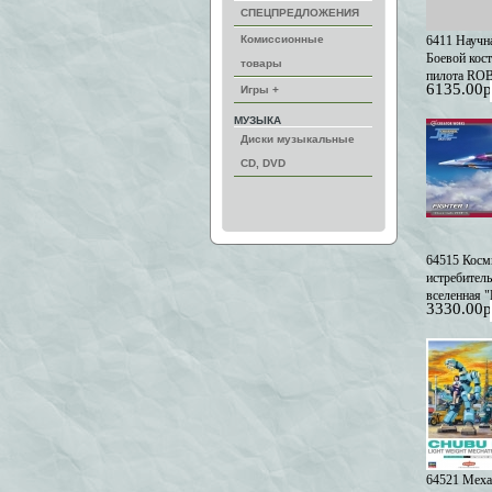
СПЕЦПРЕДЛОЖЕНИЯ
Комиссионные
6411 Научн
Боевой кос
товары
пилота RO
6135.00р
Игры +
(FIVE), все
Krieger" (Li
МУЗЫКА
заказ)
Диски музыкальные
CD, DVD
64515 Косм
истребител
вселенная 
3330.00р
заказ)
64521 Меха