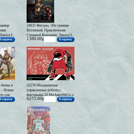
ранице
24035 Фигуры, «На границе
ения
Вселенной. Приключения
пизод I.
Странной Компании. Эпизод I.
1380.00р
Первое знакомство. Отвали»
, здесь
(В наличии)
се под
 битвы в
52279 Механические
а – Новые
управляемые роботы с
то для
фигурками 20 MechatroWeGo x
6275.00р
ичии)
Evangelion Unit-02 + Asuka
Langley (Limited Edition) (под
заказ)