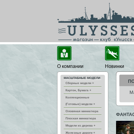
О компании
Новинки
МАСШТАБНЫЕ МОДЕЛИ
П
Сборные модели +
Картон, Бумага +
М
Коллекционные
(Готовые) модели +
Оловяная миниатюра
ФАНТА
Плоская миниатюра
Модели из дерева +
Железные дороги +