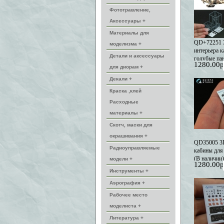
Фототравление,
Аксессуары +
Материалы для
QD+72251 
моделизма +
интерьера к
Детали и аксессуары
голубые па
1280.00р
(HobbyBoss
для диорам +
печатными 
Декали +
наличии)
Краска ,клей
Расходные
материалы +
Скотч, маски для
окрашивания +
QD35005 3D
Радиоуправляемые
кабины для
(В наличии)
модели +
1280.00р
Инструменты +
Аэрография +
Рабочее место
моделиста +
Литература +