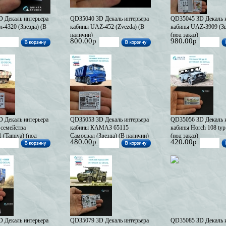
 Декаль интерьера
QD35040 3D Декаль интерьера
QD35045 3D Декаль и
-4320 (Звезда) (В
кабины UAZ-452 (Zvezda) (В
кабины UAZ-3909 (Зв
наличии)
(под заказ)
800.00р
980.00р
 Декаль интерьера
QD35053 3D Декаль интерьера
QD35056 3D Декаль и
 семейства
кабины КАМАЗ 65115
кабины Horch 108 typ
 (Tamiya) (под
Самосвал (Звезда) (В наличии)
(под заказ)
480.00р
420.00р
 Декаль интерьера
QD35079 3D Декаль интерьера
QD35085 3D Декаль и