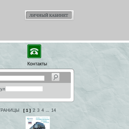
Контакты
кул
ТРАНИЦЫ
2
3
4
...
14
[ 1 ]