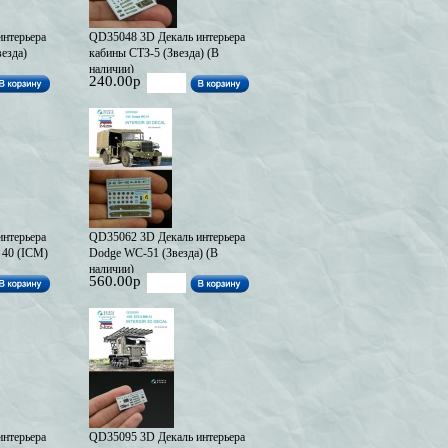
нтерьера
QD35048 3D Декаль интерьера
езда)
кабины СТЗ-5 (Звезда) (В
наличии)
240.00р
нтерьера
QD35062 3D Декаль интерьера
 40 (ICM)
Dodge WC-51 (Звезда) (В
наличии)
560.00р
нтерьера
QD35095 3D Декаль интерьера