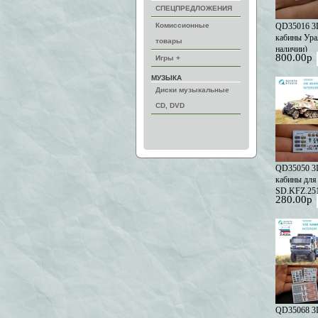
СПЕЦПРЕДЛОЖЕНИЯ
Комиссионные
QD35016 3D
кабины Урал
товары
наличии)
800.00р
Игры +
МУЗЫКА
Диски музыкальные
CD, DVD
QD35050 3D
кабины для
SD.KFZ.251
280.00р
заказ)
QD35068 3D