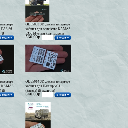
нтерьера
QD35003 3D Декаль интерьера
а ГAЗ-66
кабины для семейства КАМАЗ
 (В
5350 Мустанг (для модели
560.00р
Звезда) (В наличии)
нтерьера
QD35014 3D Декаль интерьера
ва КАМАЗ
кабины для Панцирь-С1
) (В
(Звезда) (В наличии)
640.00р