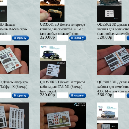
3D Декаль
QD35001 3D Декаль интерьера
QD35002 3D Декаль и
абины Ка-50 (серо-
кабины для семейства ЗиЛ-131
кабины для семейств
нели)
(для любых моделей) (под
(для любых моделей)
320.00р
320.00р
/ARK) (с 3D-
заказ)
наличии)
деталями) (В
 Декаль интерьера
QD35006 3D Декаль интерьера
QD35012 3D Декаль и
 Тайфун-К (Звезда)
кабины для ГАЗ-М1 (Звезда)
кабины для семейст
(под заказ)
4350 Мустанг (Звезда
280.00р
560.00р
наличии)