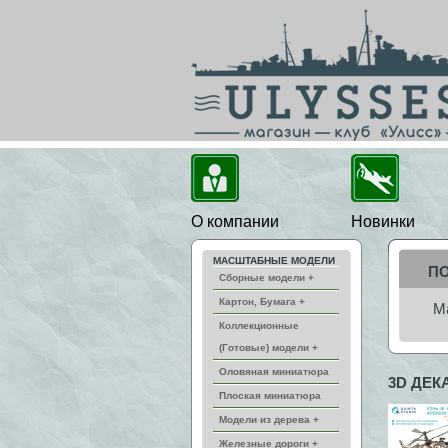
О компании
Новинки
МАСШТАБНЫЕ МОДЕЛИ
П
Сборные модели +
Картон, Бумага +
М
Коллекционные
(Готовые) модели +
Оловяная миниатюра
3D ДЕК
Плоская миниатюра
Модели из дерева +
Железные дороги +