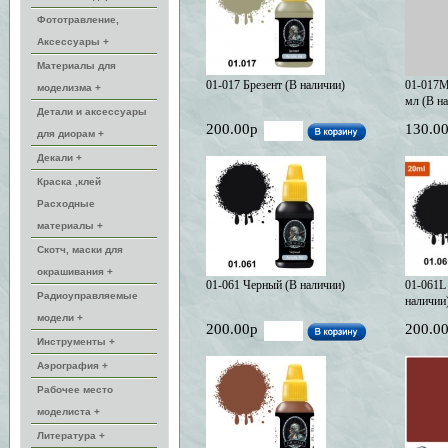
Фототравление,
Аксессуары +
Материалы для
01-017 Брезент (В наличии)
01-017M 
моделизма +
мл (В н
Детали и аксессуары
200.00р
130.0
для диорам +
Декали +
Краска ,клей
Расходные
материалы +
Скотч, маски для
окрашивания +
01-061 Черный (В наличии)
01-061L
Радиоуправляемые
наличии
модели +
200.00р
200.0
Инструменты +
Аэрография +
Рабочее место
моделиста +
Литература +