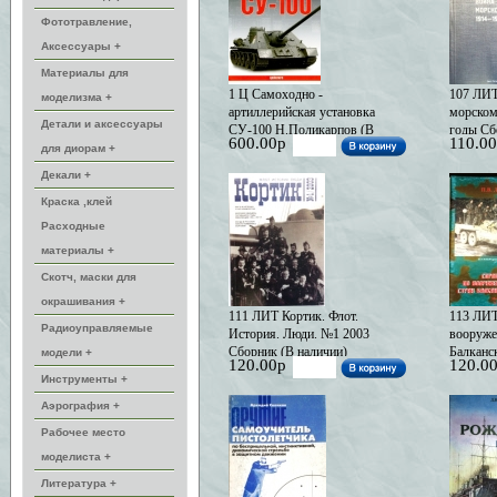
Фототравление,
Аксессуары +
Материалы для
1 Ц Самоходно -
107 ЛИТ
моделизма +
артиллерийская установка
морском
Детали и аксессуары
СУ-100 Н.Поликарпов (В
годы Сб
600.00р
110.0
наличии)
для диорам +
Декали +
Краска ,клей
Расходные
материалы +
Скотч, маски для
окрашивания +
111 ЛИТ Кортик. Флот.
113 ЛИТ
Радиоуправляемые
История. Люди. №1 2003
вооруже
Сборник (В наличии)
Балканс
модели +
120.00р
120.0
П.В. (В 
Инструменты +
Аэрография +
Рабочее место
моделиста +
Литература +