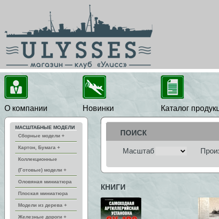
О компании
Новинки
Каталог продук
МАСШТАБНЫЕ МОДЕЛИ
ПОИСК
Сборные модели +
Картон, Бумага +
Масштаб
Прои
Коллекционные
(Готовые) модели +
Оловяная миниатюра
КНИГИ
Плоская миниатюра
Модели из дерева +
Железные дороги +