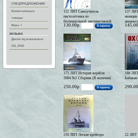
СПЕЦПРЕДЛОЖЕНИЯ
Комиссионные
121 ЛИТ Самоучитель
137 ЛИТ
пистолетчика по
авиации
товары
бесприцельной, инстинктивной,
авианос
130.00р
145.0
Игры +
динамической стрельбе в
(В нали
защитном движении Скачков
МУЗЫКА
А.С. (В наличии)
Диски музыкальные
CD, DVD
175 ЛИТ История корабля
188 ЛИТ
2004 №1 Сборник (В наличии)
Бабакин
250.00р
290.0
210 ЛИТ Легкие крейсера
22 ЛИТ