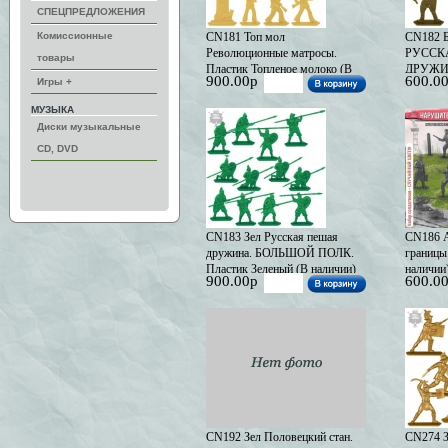
СПЕЦПРЕДЛОЖЕНИЯ
Комиссионные
CN181 Топ мол
CN182 Б
Революционные матросы.
РУССК
товары
Пластик Топленое молоко (В
ДРУЖИН
900.00р
600.0
Игры +
наличии)
Бронзов
МУЗЫКА
Диски музыкальные
CD, DVD
CN183 Зел Русская пешая
CN186 
дружина. БОЛЬШОЙ ПОЛК.
границы
Пластик Зеленый (В наличии)
наличии
900.00р
600.0
CN192 Зел Половецкий стан.
CN274 З