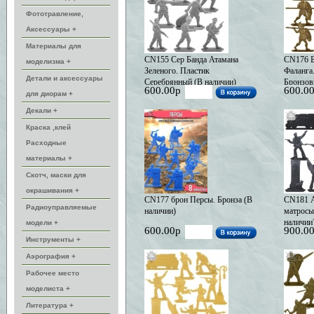
Фототравление,
Аксессуары +
Материалы для
CN155 Сер Банда Атамана
CN176 Б
моделизма +
Зеленого. Пластик
Фаланга
Детали и аксессуары
Серебрянный (В наличии)
Бронзов
600.00р
600.0
для диорам +
Декали +
Краска ,клей
Расходные
материалы +
Скотч, маски для
окрашивания +
CN177 брон Персы. Бронза (В
CN181 
Радиоуправляемые
наличии)
матросы
наличии
модели +
600.00р
900.0
Инструменты +
Аэрография +
Рабочее место
моделиста +
Литература +