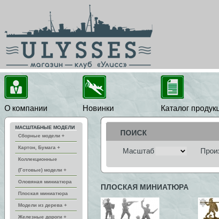
О компании
Новинки
Каталог продук
МАСШТАБНЫЕ МОДЕЛИ
ПОИСК
Сборные модели +
Картон, Бумага +
Масштаб
Прои
Коллекционные
(Готовые) модели +
Оловяная миниатюра
ПЛОСКАЯ МИНИАТЮРА
Плоская миниатюра
Модели из дерева +
Железные дороги +