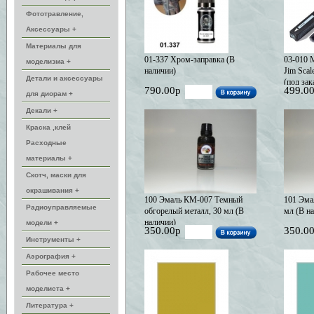
Фототравление,
Аксессуары +
Материалы для
01-337 Хром-заправка (В
03-010 
моделизма +
наличии)
Jim Scal
Детали и аксессуары
(под зак
790.00р
499.0
для диорам +
Декали +
Краска ,клей
Расходные
материалы +
Скотч, маски для
окрашивания +
100 Эмаль КМ-007 Темный
101 Эма
Радиоуправляемые
обгорелый металл, 30 мл (В
мл (В н
наличии)
модели +
350.00р
350.0
Инструменты +
Аэрография +
Рабочее место
моделиста +
Литература +