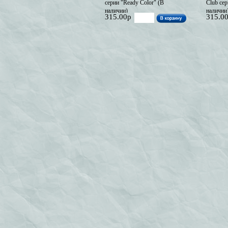
серии "Ready Color" (В
Club сер
наличии)
наличии
315.00р
315.0