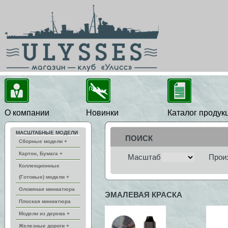
О компании
Новинки
Каталог продук
МАСШТАБНЫЕ МОДЕЛИ
ПОИСК
Сборные модели +
Картон, Бумага +
Масштаб
Прои
Коллекционные
(Готовые) модели +
Оловяная миниатюра
ЭМАЛЕВАЯ КРАСКА
Плоская миниатюра
Модели из дерева +
Железные дороги +