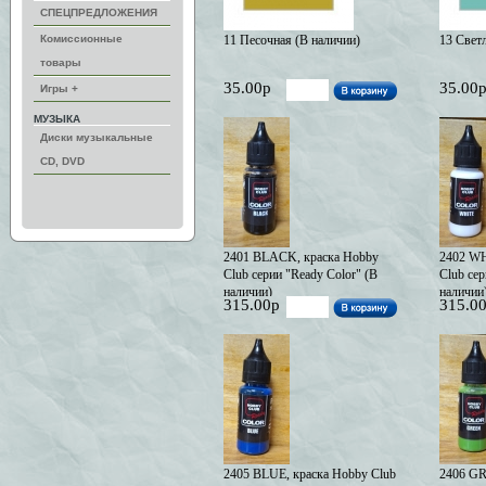
СПЕЦПРЕДЛОЖЕНИЯ
Комиссионные
11 Песочная (В наличии)
13 Свет
товары
35.00р
35.00
Игры +
МУЗЫКА
Диски музыкальные
CD, DVD
2401 BLACK, краска Hobby
2402 WH
Club серии "Ready Color" (В
Club сер
наличии)
наличии
315.00р
315.0
2405 BLUE, краска Hobby Club
2406 GR