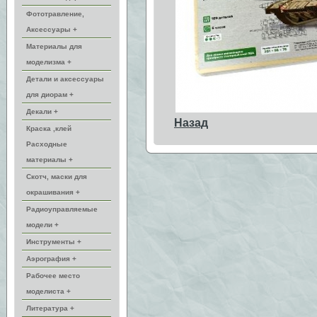
Фототравление,
Аксессуары +
Материалы для
моделизма +
Детали и аксессуары
для диорам +
Декали +
Назад
Краска ,клей
Расходные
материалы +
Скотч, маски для
окрашивания +
Радиоуправляемые
модели +
Инструменты +
Аэрография +
Рабочее место
моделиста +
Литература +