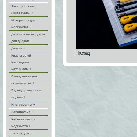
Фототравление,
Аксессуары +
Материалы для
моделизма +
Детали и аксессуары
для диорам +
Декали +
Назад
Краска ,клей
Расходные
материалы +
Скотч, маски для
окрашивания +
Радиоуправляемые
модели +
Инструменты +
Аэрография +
Рабочее место
моделиста +
Литература +