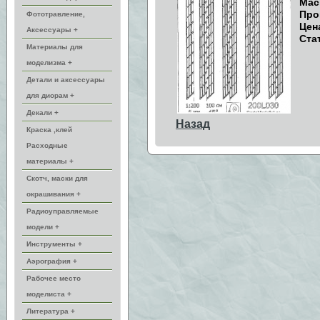
Мас
Про
Фототравление,
Цен
Аксессуары +
Стат
Материалы для
моделизма +
Детали и аксессуары
для диорам +
Декали +
Назад
Краска ,клей
Расходные
материалы +
Скотч, маски для
окрашивания +
Радиоуправляемые
модели +
Инструменты +
Аэрография +
Рабочее место
моделиста +
Литература +