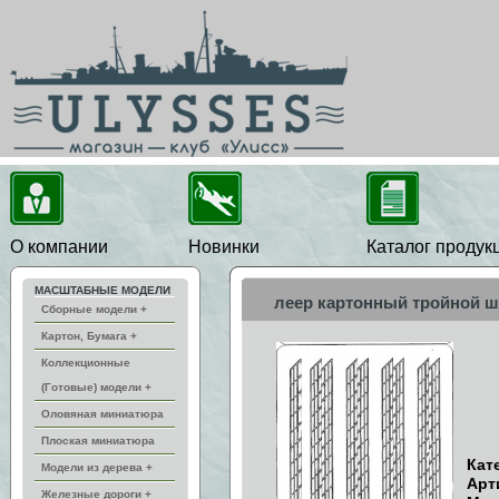
О компании
Новинки
Каталог продук
МАСШТАБНЫЕ МОДЕЛИ
леер картонный тройной ш
Сборные модели +
Картон, Бумага +
Коллекционные
(Готовые) модели +
Оловяная миниатюра
Плоская миниатюра
Кат
Модели из дерева +
Арт
Железные дороги +