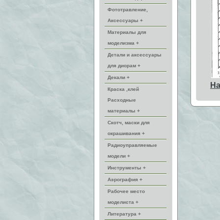
Фототравление,
Аксессуары +
Материалы для
моделизма +
Детали и аксессуары
для диорам +
Декали +
На
Краска ,клей
Расходные
материалы +
Скотч, маски для
окрашивания +
Радиоуправляемые
модели +
Инструменты +
Аэрография +
Рабочее место
моделиста +
Литература +