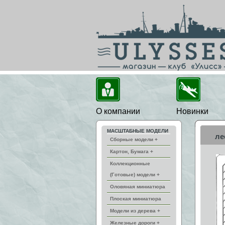
О компании
Новинки
МАСШТАБНЫЕ МОДЕЛИ
ле
Сборные модели +
Картон, Бумага +
Коллекционные
(Готовые) модели +
Оловяная миниатюра
Плоская миниатюра
Модели из дерева +
Железные дороги +