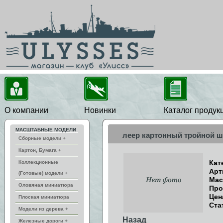
О компании
Новинки
Каталог продук
МАСШТАБНЫЕ МОДЕЛИ
леер картонный тройной ш
Сборные модели +
Картон, Бумага +
Кат
Коллекционные
Арт
(Готовые) модели +
Мас
Оловяная миниатюра
Про
Цен
Плоская миниатюра
Ста
Модели из дерева +
Назад
Железные дороги +