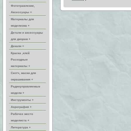
Фототравление,
Аксессуары +
Материалы для
моделизма +
Детали и аксессуары
для диорам +
Декали +
Краска ,клей
Расходные
материалы +
Скотч, маски для
окрашивания +
Радиоуправляемые
модели +
Инструменты +
Аэрография +
Рабочее место
моделиста +
Литература +