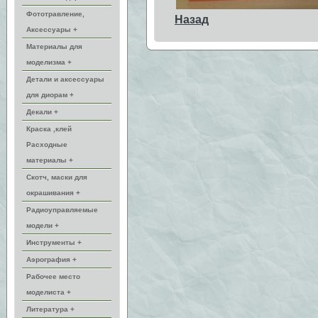
Фототравление,
Назад
Аксессуары +
Материалы для
моделизма +
Детали и аксессуары
для диорам +
Декали +
Краска ,клей
Расходные
материалы +
Скотч, маски для
окрашивания +
Радиоуправляемые
модели +
Инструменты +
Аэрография +
Рабочее место
моделиста +
Литература +