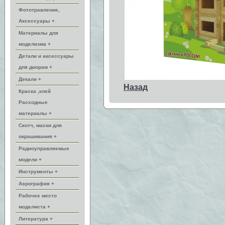
Фототравление,
Аксессуары +
Материалы для
моделизма +
Детали и аксессуары
для диорам +
Декали +
Назад
Краска ,клей
Расходные
материалы +
Скотч, маски для
окрашивания +
Радиоуправляемые
модели +
Инструменты +
Аэрография +
Рабочее место
моделиста +
Литература +