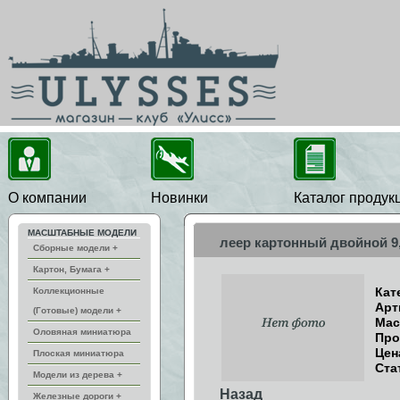
О компании
Новинки
Каталог продук
МАСШТАБНЫЕ МОДЕЛИ
леер картонный двойной 9
Сборные модели +
Картон, Бумага +
Кат
Коллекционные
Арт
(Готовые) модели +
Мас
Оловяная миниатюра
Про
Цен
Плоская миниатюра
Ста
Модели из дерева +
Назад
Железные дороги +