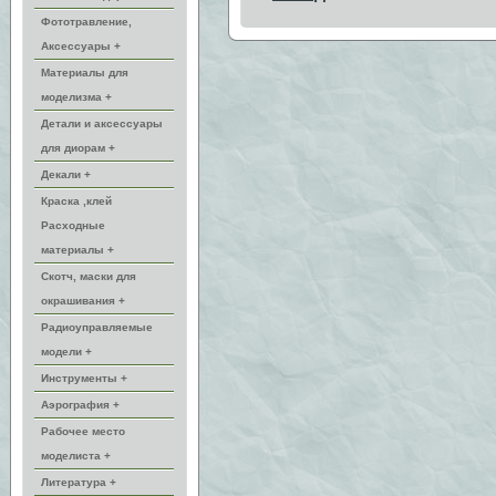
Фототравление,
Аксессуары +
Материалы для
моделизма +
Детали и аксессуары
для диорам +
Декали +
Краска ,клей
Расходные
материалы +
Скотч, маски для
окрашивания +
Радиоуправляемые
модели +
Инструменты +
Аэрография +
Рабочее место
моделиста +
Литература +